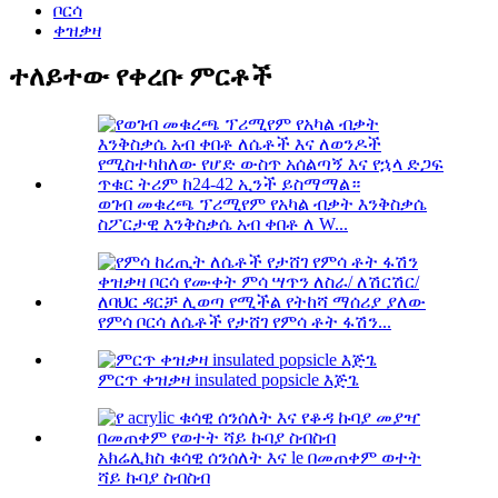
ቦርሳ
ቀዝቃዛ
ተለይተው የቀረቡ ምርቶች
ወገብ መቁረጫ ፕሪሚየም የአካል ብቃት እንቅስቃሴ
ስፖርታዊ እንቅስቃሴ አብ ቀበቶ ለ W...
የምሳ ቦርሳ ለሴቶች የታሸገ የምሳ ቶት ፋሽን...
ምርጥ ቀዝቃዛ insulated popsicle እጅጌ
አክሬሊክስ ቁሳዊ ሰንሰለት እና le በመጠቀም ወተት
ሻይ ኩባያ ስብስብ