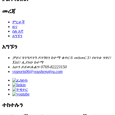
መረጃ
ምርቶች
ዜና
ስለ እኛ
አግኙን
አግኙን
ቻይና ጓንግዶንግ ዶንግጓን ከተማ ቁጥር 6 መስመር 3፣ የሀንቱ ጎዳና፣
Xixi፣ ሊያኦቡ ከተማ
አሁን ይደውሉልን፡ 0769-82223150
yssports06@youshengtiyu.com
ተከተሉን