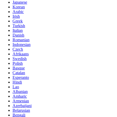
Japanese
Korean
Arabic
Irish
Greek
Turkish
Italian
Danish
Romanian
Indonesian
Czech
Afrikaans
Swedish
Polish
Basque
Catalan
Esperanto
Hindi
Lao
Albanian
Amharic
Armenian
Azerbaijani
Belarusian
Bengali