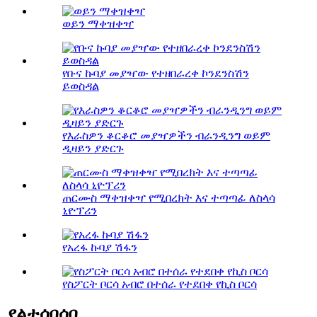
ወይን ማቀዝቀዣ
የቡና ኩባያ መያዣው የተዘበራረቀ ኮንደንስሽን
ይወስዳል
የእራስዎን ቆርቆሮ መያዣዎችን ብራንዲንግ ወይም
ዲዛይን ያድርጉ
ጠርሙስ ማቀዝቀዣ የሚበረክት እና ተጣጣፊ ለስላሳ
ኒዮፕሪን
የአረፋ ኩባያ ሽፋን
የስፖርት ቦርሳ አብሮ በተሰራ የተደበቀ የኪስ ቦርሳ
ያልተሰበሰበ