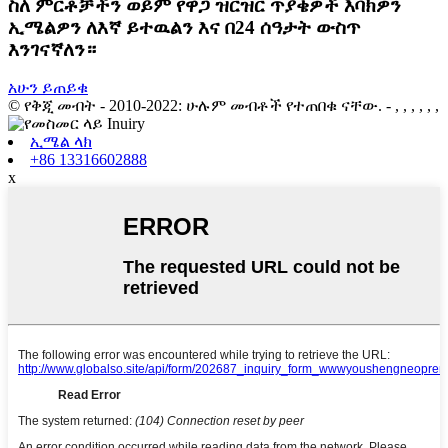
ስለ ምርቶቻችን ወይም የዋጋ ዝርዝር ጥያቄዎች እባክዎን
ኢሜልዎን ለእኛ ይተዉልን እና በ24 ሰዓታት ውስጥ
እንገናኛለን።
አሁን ይጠይቁ
© የቅጂ መብት - 2010-2022: ሁሉም መብቶች የተጠበቁ ናቸው.
- , , , , , ,
ኢሜል ላክ
+86 13316602888
x