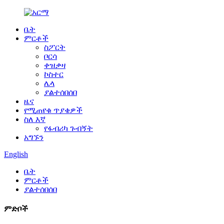
ቤት
ምርቶች
ስፖርት
ቦርሳ
ቀዝቃዛ
ኮስተር
ሌላ
ያልተሰበሰበ
ዜና
የሚጠየቁ ጥያቄዎች
ስለ እኛ
የፋብሪካ ጉብኝት
አግኙን
English
ቤት
ምርቶች
ያልተሰበሰበ
ምድቦች