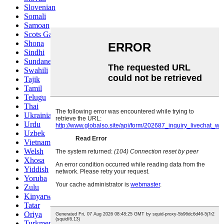
Slovenian
Somali
Samoan
Scots Gaelic
Shona
Sindhi
Sundanese
Swahili
Tajik
Tamil
Telugu
Thai
Ukrainian
Urdu
Uzbek
Vietnamese
Welsh
Xhosa
Yiddish
Yoruba
Zulu
Kinyarwanda
Tatar
Oriya
Turkmen