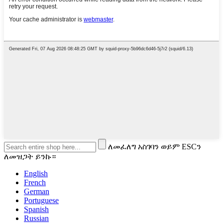
ለመፈለግ አስገባን ወይም ESCን
ለመዝጋት ይንኩ።
English
French
German
Portuguese
Spanish
Russian