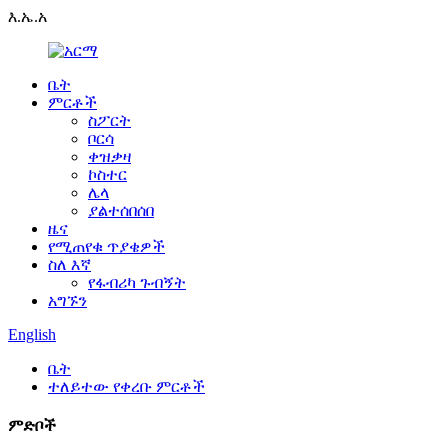
እ.ኤ.አ
ቤት
ምርቶች
ስፖርት
ቦርሳ
ቀዝቃዛ
ኮስተር
ሌላ
ያልተሰበሰበ
ዜና
የሚጠየቁ ጥያቄዎች
ስለ እኛ
የፋብሪካ ጉብኝት
አግኙን
English
ቤት
ተለይተው የቀረቡ ምርቶች
ምድቦች