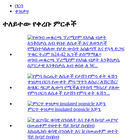
ቦርሳ
ቀዝቃዛ
ተለይተው የቀረቡ ምርቶች
ወገብ መቁረጫ ፕሪሚየም የአካል ብቃት እንቅስቃሴ
ስፖርታዊ እንቅስቃሴ አብ ቀበቶ ለ W...
የምሳ ቦርሳ ለሴቶች የታሸገ የምሳ ቶት ፋሽን...
ምርጥ ቀዝቃዛ insulated popsicle እጅጌ
አክሬሊክስ ቁሳዊ ሰንሰለት እና le በመጠቀም ወተት
ሻይ ኩባያ ስብስብ