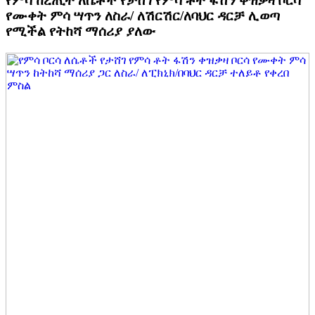
የምሳ ከረጢት ለሴቶች የታሸገ የምሳ ቶት ፋሽን ቀዝቃዛ ቦርሳ
የሙቀት ምሳ ሣጥን ለስራ/ ለሽርሽር/ለባህር ዳርቻ ሊወጣ
የሚችል የትከሻ ማሰሪያ ያለው