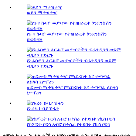
ወይን ማቀዝቀዣ
የቡና ኩባያ መያዣው የተዘበራረቀ ኮንደንስሽን
ይወስዳል
የእራስዎን ቆርቆሮ መያዣዎችን ብራንዲንግ ወይም
ዲዛይን ያድርጉ
ጠርሙስ ማቀዝቀዣ የሚበረክት እና ተጣጣፊ ለስላሳ
ኒዮፕሪን
የአረፋ ኩባያ ሽፋን
የስፖርት ቦርሳ አብሮ በተሰራ የተደበቀ የኪስ ቦርሳ