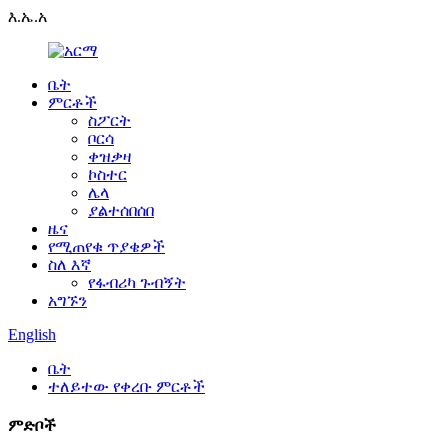
እ.ኤ.አ
ቤት
ምርቶች
ስፖርት
ቦርሳ
ቀዝቃዛ
ኮስተር
ሌላ
ያልተሰበሰበ
ዜና
የሚጠየቁ ጥያቄዎች
ስለ እኛ
የፋብሪካ ጉብኝት
አግኙን
English
ቤት
ተለይተው የቀረቡ ምርቶች
ምድቦች