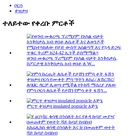
ቦርሳ
ቀዝቃዛ
ተለይተው የቀረቡ ምርቶች
ወገብ መቁረጫ ፕሪሚየም የአካል ብቃት እንቅስቃሴ
ስፖርታዊ እንቅስቃሴ አብ ቀበቶ ለ W...
የምሳ ቦርሳ ለሴቶች የታሸገ የምሳ ቶት ፋሽን...
ምርጥ ቀዝቃዛ insulated popsicle እጅጌ
አክሬሊክስ ቁሳዊ ሰንሰለት እና le በመጠቀም ወተት
ሻይ ኩባያ ስብስብ