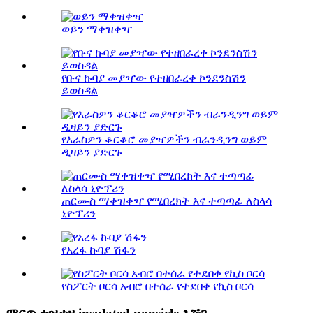
ወይን ማቀዝቀዣ
የቡና ኩባያ መያዣው የተዘበራረቀ ኮንደንስሽን
ይወስዳል
የእራስዎን ቆርቆሮ መያዣዎችን ብራንዲንግ ወይም
ዲዛይን ያድርጉ
ጠርሙስ ማቀዝቀዣ የሚበረክት እና ተጣጣፊ ለስላሳ
ኒዮፕሪን
የአረፋ ኩባያ ሽፋን
የስፖርት ቦርሳ አብሮ በተሰራ የተደበቀ የኪስ ቦርሳ