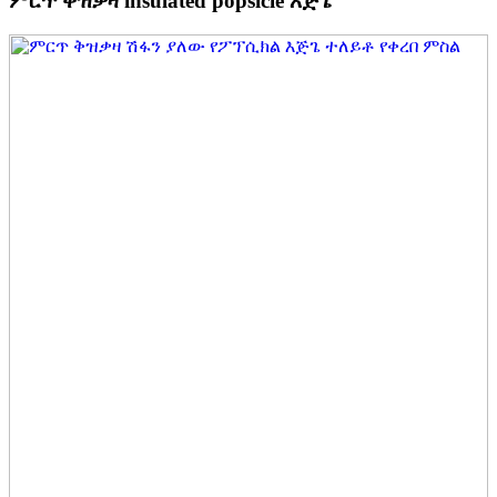
ምርጥ ቀዝቃዛ insulated popsicle እጅጌ